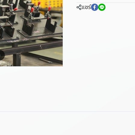
แชร์
m