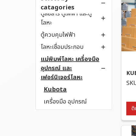
รางและท่อร้อยสายไฟฟ้า
catagories
ตู้สื่อสาร ตู้ไฟฟ้า และตู้
รางวายเวย์
โลหะ
รางเคเบิลเทรย์
ตู้ควบคุมไฟฟ้า
เปลือกตู้
รางเคเบิลแลดเดอร์
โลหะเชื่อมประกอบ
ตู้แร็ค
ตู้ควบคุมไฟฟ้า
ท่อร้อยสายไฟฟ้า
แม่พิมพ์โลหะ เครื่องมือ
ตู้โลหะชนิดต่างๆ
ตู้ MDB
งานเชื่อมโลหะ
กล่องดึงสายไฟ (Pull
อุปกรณ์ และ
Box)
ตู้ไฟฟ้า
KU
เฟอร์นิเจอร์โลหะ
SKU
Kubota
เครื่องมือ อุปกรณ์
ติ
เฟอร์นิเจอร์โลหะ
ชิ้นส่วนโลหะสั่งทำ (OEM
Parts)